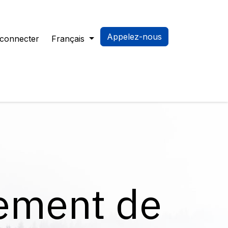
Appelez-nous
 connecter
Français
s
nement de