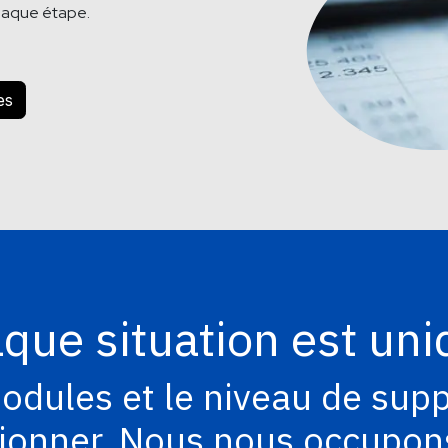
haque étape.
es
que situation est uni
odules et le niveau de sup
ionner. Nous nous occupons