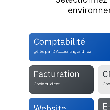
environnem
Comptabilité
gérée par ID Accounting and Tax
Facturation
C
Choix du client
Choi
E
Website