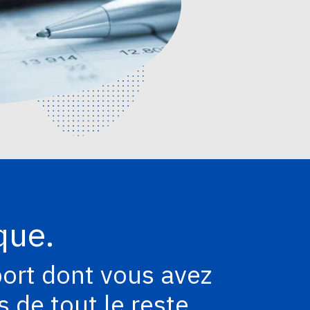
que.
port dont vous avez
 de tout le reste.