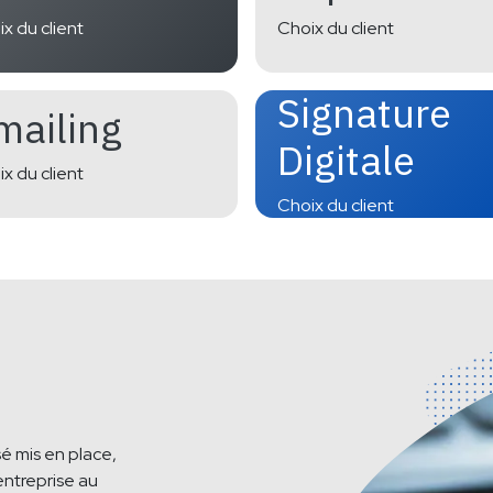
x du client
Choix du client
Signature
mailing
Digitale
x du client
Choix du client
sé mis en place,
ntreprise au