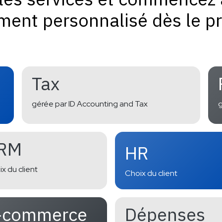
ent personnalisé dès le pr
Tax
gérée par ID Accounting and Tax
g
RM
HR
x du client
Choix du client
-commerce
Dépenses