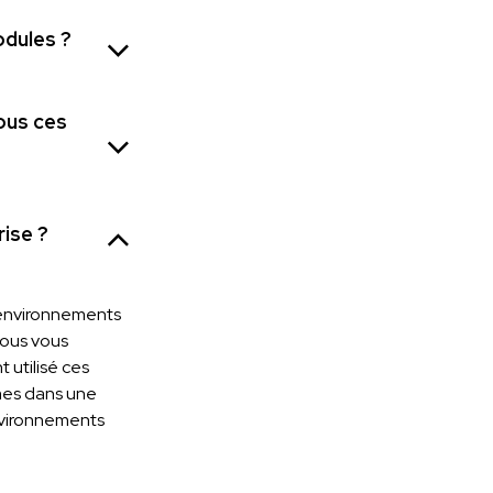
odules ?
ous ces
rise ?
’environnements
ous vous
 utilisé ces
mes dans une
environnements