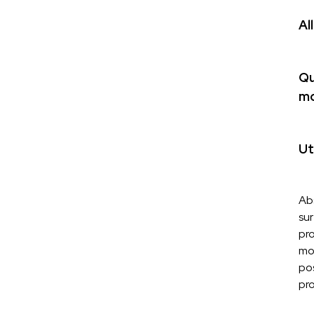
Al
Qu
mo
Ut
Ab
su
pro
mo
pos
pr